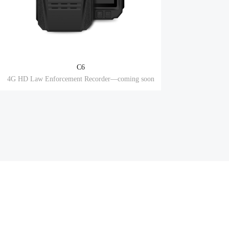
C6
4G HD Law Enforcement Recorder—coming soon